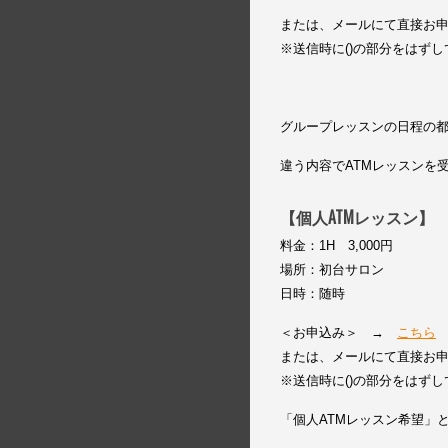
または、メールにて直接お申込み下さ
※送信時に()の部分をはず
グループレッスンの日程の
違う内容でATMレッスンを
【個人ATMレッスン】
料金：1H 3,000円
場所：初台サロン
日時：随時
＜お申込み＞ →
こちら
または、メールにて直接お申込み下さ
※送信時に()の部分をはず
「個人ATMレッスン希望」