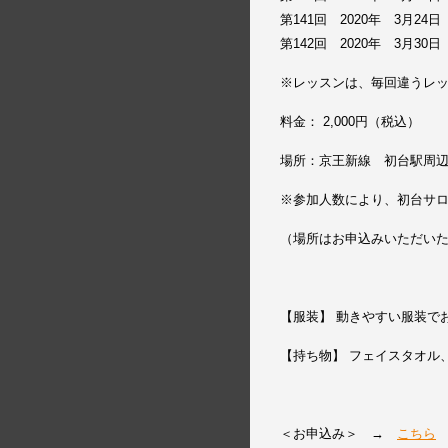
第141回 2020年 3月24
第142回 2020年 3月30
※レッスンは、毎回違うレ
料金： 2,000円（税込）
場所：京王新線 初台駅周
※参加人数により、初台サ
（場所はお申込みいただい
【服装】 動きやすい服装で
【持ち物】 フェイスタオル
＜お申込み＞ →
こちら