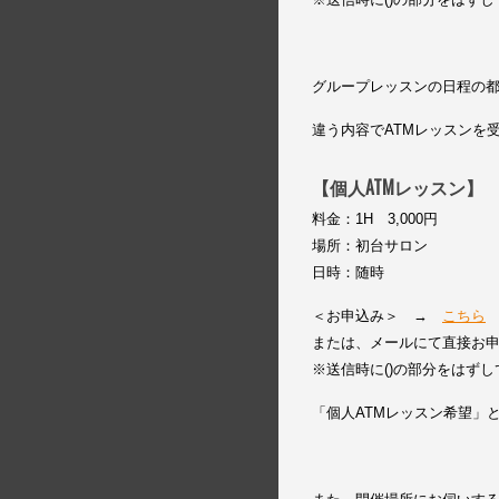
グループレッスンの日程の
違う内容でATMレッスンを
【個人ATMレッスン】
料金：1H 3,000円
場所：初台サロン
日時：随時
＜お申込み＞ →
こちら
または、メールにて直接お申込み下さ
※送信時に()の部分をはず
「個人ATMレッスン希望」