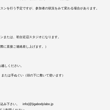
ッスンを行う予定ですが、参加者の状況をみて変わる場合があります。
辺
ロンまたは、初台近辺スタジオになります。
た際に直接ご連絡差し上げます。）
お越しください。
、または手ぬぐい（頭の下に敷いて使います）
い。 info(@)igabodylabo.jp
してご利用ください。