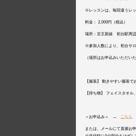
※レッスンは、毎回違うレ
料金： 2,000円（税込）
場所：京王新線 初台駅周
※参加人数により、初台サ
（場所はお申込みいただい
【服装】 動きやすい服装で
【持ち物】 フェイスタオル
＜お申込み＞ →
こちら
または、メールにて直接お申込み下さ
※送信時に()の部分をはず