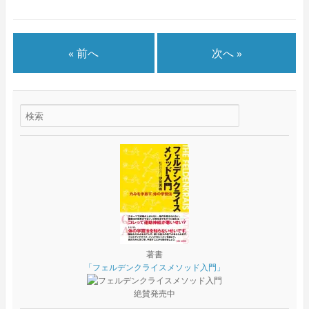
« 前へ
次へ »
著書
「フェルデンクライスメソッド入門」
絶賛発売中