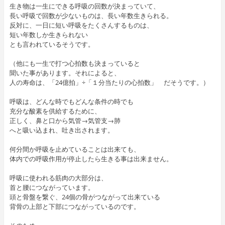
生き物は一生にできる呼吸の回数が決まっていて、
長い呼吸で回数が少ないものは、長い年数生きられる。
反対に、一日に短い呼吸をたくさんするものは、
短い年数しか生きられない
とも言われているそうです。
（他にも一生で打つ心拍数も決まっていると
聞いた事があります。それによると、
人の寿命は、「24億拍」÷「１分当たりの心拍数」 だそうです。）
呼吸は、どんな時でもどんな条件の時でも
充分な酸素を供給するために、
正しく、鼻と口から気管→気管支→肺
へと吸い込まれ、吐き出されます。
何分間か呼吸を止めていることは出来ても、
体内での呼吸作用が停止したら生きる事は出来ません。
呼吸に使われる筋肉の大部分は、
首と腰につながっています。
頭と骨盤を繋ぐ、24個の骨がつながって出来ている
背骨の上部と下部につながっているのです。