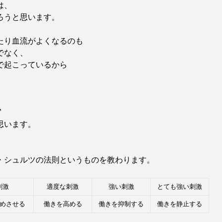
は、
ろうと思います。
たり血流がよくなるのも
でなく、
で起こっているから
、
”
思います。
・シュルツの法則というものを教わります。
刺激
適度な刺激
強い刺激
とても強い刺激
めさせる
働きを高める
働きを抑制する
働きを静止する