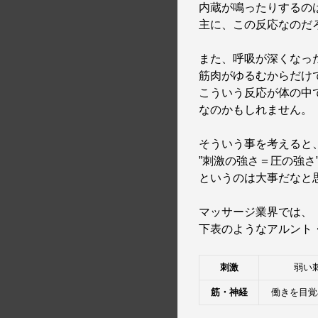
内蔵が鳴ったりするの
主に、この反応なのだ
また、呼吸が深くなっ
筋肉がゆるむからだけ
こういう反応が体の中
なのかもしれません。
そういう事を考えると
”刺激の強さ＝圧の強さ
というのは大事だなと
マッサージ業界では、
下表のようなアルント
刺激
弱い
筋・神経
働きを目覚