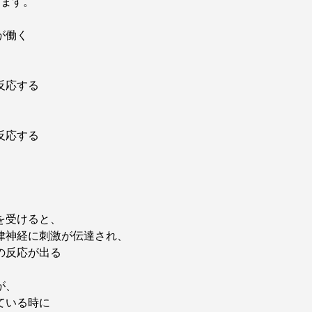
ります。
が働く
反応する
反応する
を受けると、
律神経に刺激が伝達され、
の反応が出る
が、
ている時に