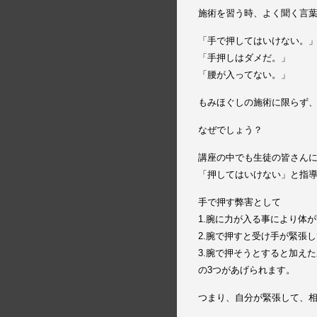
施術を習う時、よく聞く言
「手で押してはいけない。
「手押しはダメだ。」
「腰が入ってない。」
もみほぐしの施術に限らず
なぜでしょう？
講座の中でも生徒の皆さん
「押してはいけない」と指
手で押す弊害として
1.腕に力が入る事により体
2.腕で押すと受け手が緊張
3.腕で押そうとすると加え
の3つがあげられます。
つまり、自分が緊張して、