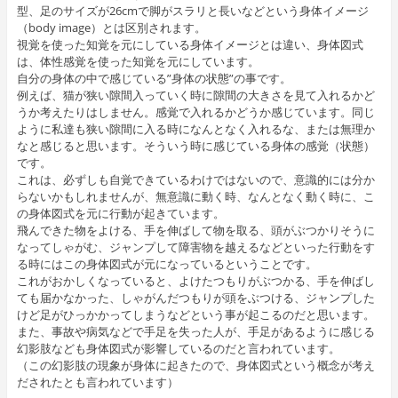
型、足のサイズが26cmで脚がスラリと長いなどという身体イメージ
（body image）とは区別されます。
視覚を使った知覚を元にしている身体イメージとは違い、身体図式
は、体性感覚を使った知覚を元にしています。
自分の身体の中で感じている”身体の状態”の事です。
例えば、猫が狭い隙間入っていく時に隙間の大きさを見て入れるかど
うか考えたりはしません。感覚で入れるかどうか感じています。同じ
ように私達も狭い隙間に入る時になんとなく入れるな、または無理か
なと感じると思います。そういう時に感じている身体の感覚（状態）
です。
これは、必ずしも自覚できているわけではないので、意識的には分か
らないかもしれませんが、無意識に動く時、なんとなく動く時に、こ
の身体図式を元に行動が起きています。
飛んできた物をよける、手を伸ばして物を取る、頭がぶつかりそうに
なってしゃがむ、ジャンプして障害物を越えるなどといった行動をす
る時にはこの身体図式が元になっているということです。
これがおかしくなっていると、よけたつもりがぶつかる、手を伸ばし
ても届かなかった、しゃがんだつもりが頭をぶつける、ジャンプした
けど足がひっかかってしまうなどという事が起こるのだと思います。
また、事故や病気などで手足を失った人が、手足があるように感じる
幻影肢なども身体図式が影響しているのだと言われています。
（この幻影肢の現象が身体に起きたので、身体図式という概念が考え
だされたとも言われています）