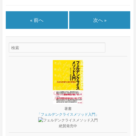
« 前へ
次へ »
著書
「フェルデンクライスメソッド入門」
絶賛発売中