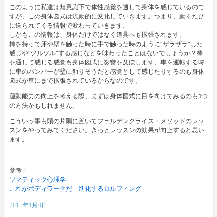
このように私達は無意識下で体性感覚を通して身体を感じているので
すが、この身体図式は流動的に変化していきます。つまり、動くたび
に送られてくる情報で変わっていきます。
しかもこの情報は、身体だけではなく道具へも拡張されます。
棒を持って床や壁を触った時に手で触った時のように“ザラザラ”した
感じや“ツルツル”する感じなどを味わったことはないでしょうか？棒
を通して感じる感覚も身体図式に影響を及ぼします。車を運転する時
に車のバンパーが壁に触りそうだと感覚として感じたりするのも身体
図式が車にまで拡張されているからなのです。
運動能力の向上を考える際、まずは身体図式に目を向けてみるのも1つ
の方法かもしれません。
こういう事も頭の片隅に置いてフェルデンクライス・メソッドのレッ
スンをやってみてください。きっとレッスンの効果が向上すると思い
ます。
参考：
ソマティック心理学
これがボディワークだ―進化するロルフィング
2015年1月3日