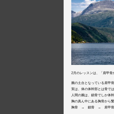
2月のレッスンは、「肩甲骨
腕の土台となっている肩甲
実は、体の体幹部とは骨で
人間の腕は、鎖骨でしか体
胸の真ん中にある胸骨から
胸骨 → 鎖骨 → 肩甲