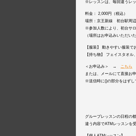
※レッスンは、毎回違うレ
料金： 2,000円（税込）
場所：京王新線 初台駅周
※参加人数により、初台サ
（場所はお申込みいただい
【服装】 動きやすい服装で
【持ち物】 フェイスタオル
＜お申込み＞ →
こちら
または、メールにて直接お申込み下さ
※送信時に()の部分をはず
グループレッスンの日程の
違う内容でATMレッスンを
【個人ATMレッスン】