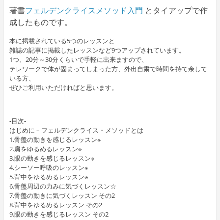
著書
フェルデンクライスメソッド入門
とタイアップで作
成したものです。
本に掲載されている5つのレッスンと
雑誌の記事に掲載したレッスンなど9つアップされています。
1つ、20分～30分くらいで手軽に出来ますので、
テレワークで体が固まってしまった方、外出自粛で時間を持て余して
いる方、
ぜひご利用いただければと思います。
-目次-
はじめに – フェルデンクライス・メソッドとは
1.骨盤の動きを感じるレッスン※
2.肩をゆるめるレッスン※
3.眼の動きを感じるレッスン※
4.シーソー呼吸のレッスン※
5.背中をゆるめるレッスン※
6.骨盤周辺の力みに気づくレッスン☆
7.骨盤の動きに気づくレッスン その2
8.背中をゆるめるレッスン その2
9.眼の動きを感じるレッスン その2