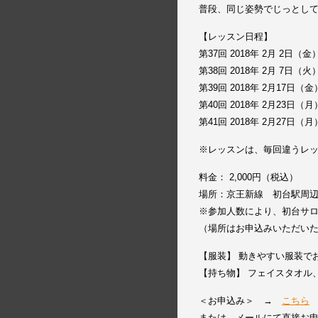
普段、同じ姿勢でじっとし
【レッスン日程】
第37回 2018年 2月 2日
第38回 2018年 2月 7日
第39回 2018年 2月17日
第40回 2018年 2月23日
第41回 2018年 2月27日
※レッスンは、毎回違うレ
料金： 2,000円（税込）
場所：京王新線 初台駅周
※参加人数により、初台サ
（場所はお申込みいただい
【服装】 動きやすい服装で
【持ち物】 フェイスタオル
＜お申込み＞ →
こちら
または、メールにて直接お申込み下さ