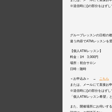
※送信時に()の部分をはず
グループレッスンの日程の
違う内容でATMレッスンを
【個人ATMレッスン】
料金：1H 3,000円
場所：初台サロン
日時：随時
＜お申込み＞ →
こちら
または、メールにて直接お申込み下さ
※送信時に()の部分をはず
「個人ATMレッスン希望」
また、開催場所にお伺いす