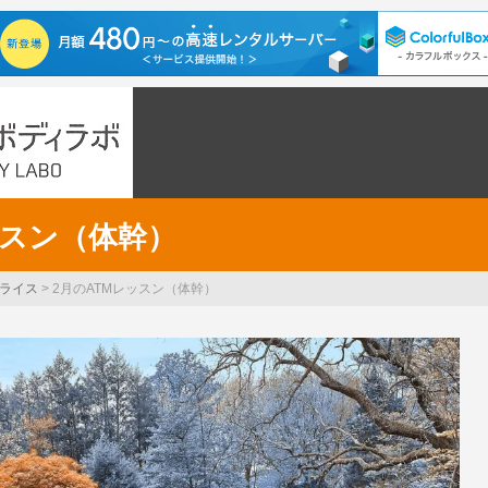
ッスン（体幹）
ライス
>
2月のATMレッスン（体幹）