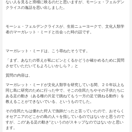
ない人を見ると滑稽に映るのだと思いますが、モーシェ・フェルデン
クライスの逸話を思い出しました。
モーシェ・フェルデンクライスが、生前ニューヨークで、文化人類学
者のマーガレット・ミードと出会った時の話です。
マーガレット・ミードは、こう尋ねたそうです。
「まず、あなたの答えが私にピンとくるかどうか確かめるために質問
させていただいてもよろしいかしら？」と
質問の内容は、
マーガレット・ミードが文化人類学を研究している間、２０年以上も
同じ島に研究のために行った中で、そこの住民たちやその子供たちに
ある足の動き（ある種の片足で跳ねてもう一方の足で跳ねる動作）を
教えることができないでいる、というものでした。
その住民たちは優れた狩人で漁師だったと言っていたので、おそらく
オセアニアのどこかの島の人々を指しているのではないかと思うので
すが、この”ある足の動き”というのがスキップなのではないかと思い
ます。