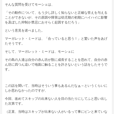
そんな質問を受けてモーシェは、
「その動作について、もう少し詳しく知らないと正確な答えを与える
ことができないが、その原因や障害は幼児期の初期にハイハイに影響
を及ぼした抑制か禁忌におそらく起因するだろう」
という意見を述べました。
マーガレット・ミードは、「合っていると思う！」と驚いた声をあげ
たそうです。
そして、マーガレット・ミードは、モーシェに
その島の人達は自分の赤ん坊が獣に成長することを恐れて、自分の赤
ん坊に四つん這いで地面に触ることを許さないという話をしたそうで
す。
この話を聞いて、当時はそういう事もあるんだなぁ～というくらいに
しか思わなかったのですが、
今回、改めてスキップの出来ない人を目の当たりにしてふと思い出し
た次第です。
（正直、当時はスキップが出来ない人がいるって事にピンと来ていな