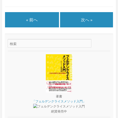
« 前へ
次へ »
著書
「フェルデンクライスメソッド入門」
絶賛発売中