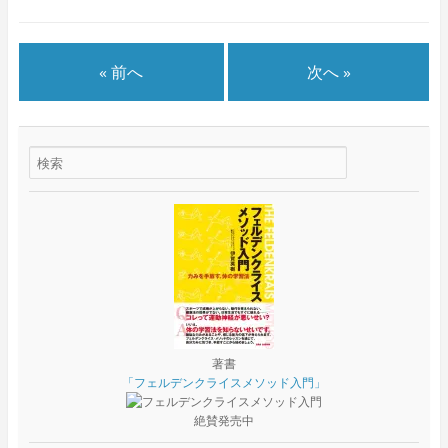
« 前へ
次へ »
著書
「フェルデンクライスメソッド入門」
絶賛発売中