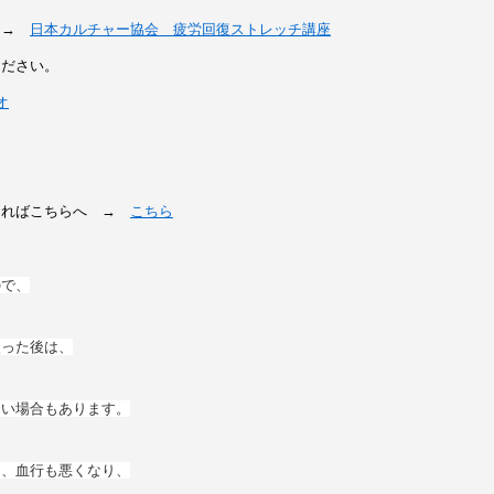
 →
日本カルチャー協会 疲労回復ストレッチ講座
ください。
オ
あればこちらへ →
こちら
ので、
使った後は、
ない場合もあります。
り、血行も悪くなり、