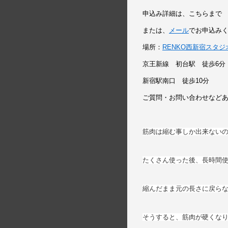
申込み詳細は、こちらまで
または、
メール
でお申込み
場所：
RENKO西新宿スタジ
京王新線 初台駅 徒歩6分
新宿駅南口 徒歩10分
ご質問・お問い合わせなど
筋肉は縮む事しか出来ない
たくさん使った後、長時間
縮んだまま元の長さに戻ら
そうすると、筋肉が硬くな