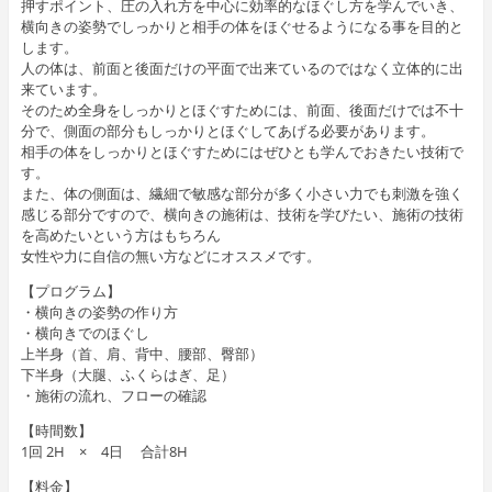
押すポイント、圧の入れ方を中心に効率的なほぐし方を学んでいき、
横向きの姿勢でしっかりと相手の体をほぐせるようになる事を目的と
します。
人の体は、前面と後面だけの平面で出来ているのではなく立体的に出
来ています。
そのため全身をしっかりとほぐすためには、前面、後面だけでは不十
分で、側面の部分もしっかりとほぐしてあげる必要があります。
相手の体をしっかりとほぐすためにはぜひとも学んでおきたい技術で
す。
また、体の側面は、繊細で敏感な部分が多く小さい力でも刺激を強く
感じる部分ですので、横向きの施術は、技術を学びたい、施術の技術
を高めたいという方はもちろん
女性や力に自信の無い方などにオススメです。
【プログラム】
・横向きの姿勢の作り方
・横向きでのほぐし
上半身（首、肩、背中、腰部、臀部）
下半身（大腿、ふくらはぎ、足）
・施術の流れ、フローの確認
【時間数】
1回 2H × 4日 合計8H
【料金】